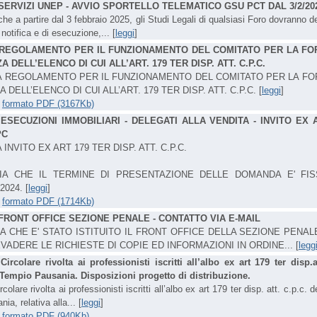
SERVIZI UNEP - AVVIO SPORTELLO TELEMATICO GSU PCT DAL 3/2/20
he a partire dal 3 febbraio 2025, gli Studi Legali di qualsiasi Foro dovranno de
 notifica e di esecuzione,... [
leggi
]
REGOLAMENTO PER IL FUNZIONAMENTO DEL COMITATO PER LA FO
A DELL’ELENCO DI CUI ALL’ART. 179 TER DISP. ATT. C.P.C.
A REGOLAMENTO PER IL FUNZIONAMENTO DEL COMITATO PER LA F
A DELL’ELENCO DI CUI ALL’ART. 179 TER DISP. ATT. C.P.C. [
leggi
]
-
formato PDF (3167Kb)
-
ESECUZIONI IMMOBILIARI - DELEGATI ALLA VENDITA - INVITO EX 
PC
 INVITO EX ART 179 TER DISP. ATT. C.P.C.
ZIA CHE IL TERMINE DI PRESENTAZIONE DELLE DOMANDA E' FIS
024. [
leggi
]
-
formato PDF (1714Kb)
FRONT OFFICE SEZIONE PENALE - CONTATTO VIA E-MAIL
A CHE E' STATO ISTITUITO IL FRONT OFFICE DELLA SEZIONE PENAL
EVADERE LE RICHIESTE DI COPIE ED INFORMAZIONI IN ORDINE... [
legg
-
Circolare rivolta ai professionisti iscritti all’albo ex art 179 ter disp.a
 Tempio Pausania. Disposizioni progetto di distribuzione.
rcolare rivolta ai professionisti iscritti all’albo ex art 179 ter disp. att. c.p.c. d
a, relativa alla... [
leggi
]
-
formato PDF (940Kb)