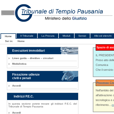
Il Tribunale
La Procura
Moduli
Servizi
Albi ed elenchi
Home
Sei in:
Home
Spazio di as
Esecuzioni immobiliari
IL PRESIDEN
Linee guida – direttive – circolari
Preso atto dell
Modulistica
Comunica
Che il servizi
Fissazione udienze
civili e penali
Processo Civ
Accedi
Nell'ambito del Pr
all'attivazione
Indirizzi P.E.C.
tecnologica e al miglioramento de
In questa sezione potete trovare gli indirizzi P.E.C. del
riferimento....
c
Tribunale di Tempio Pausania
Accedi