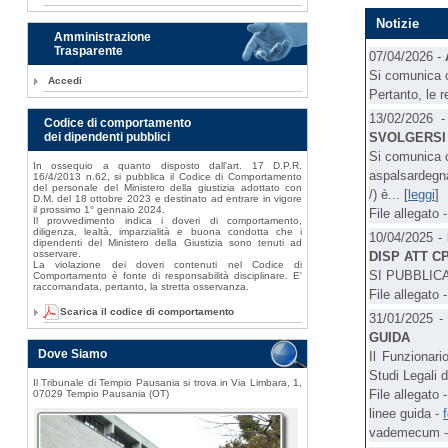
Notizie
Amministrazione
Trasparente
07/04/2026 -
Si comunica c
Accedi
Pertanto, le re
13/02/2026 
Codice di comportamento
SVOLGERSI 
dei dipendenti pubblici
Si comunica c
In ossequio a quanto disposto dall'art. 17 D.P.R.
aspalsardegna
16/4/2013 n.62, si pubblica il Codice di Comportamento
del personale del Ministero della giustizia adottato con
/) è... [
leggi
]
D.M. del 18 ottobre 2023 e destinato ad entrare in vigore
il prossimo 1° gennaio 2024.
File allegato 
Il provvedimento indica i doveri di comportamento,
diligenza, lealtà, imparzialità e buona condotta che i
10/04/2025 -
dipendenti del Ministero della Giustizia sono tenuti ad
osservare.
DISP ATT C
La violazione dei doveri contenuti nel Codice di
SI PUBBLIC
Comportamento è fonte di responsabilità disciplinare. E'
raccomandata, pertanto, la stretta osservanza.
File allegato 
Scarica il codice di comportamento
31/01/2025 
GUIDA
Dove Siamo
Il Funzionari
Studi Legali d
Il Tribunale di Tempio Pausania si trova in Via Limbara, 1,
File allegato 
07029 Tempio Pausania (OT)
linee guida -
vademecum 