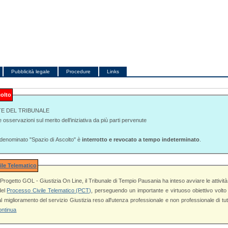
Pubblicità legale
Procedure
Links
colto
TE DEL TRIBUNALE
e osservazioni sul merito dell’iniziativa da più parti pervenute
o denominato "Spazio di Ascolto" è
interrotto e revocato a tempo indeterminato
.
ile Telematico
ogetto GOL - Giustizia On Line, il Tribunale di Tempio Pausania ha inteso avviare le attività propedeutiche
 del
Processo Civile Telematico (PCT)
, perseguendo un importante e virtuoso obiettivo volto all'innovazione
l servizio Giustizia reso all'utenza professionale e non professionale di tutto il territorio di
ontinua