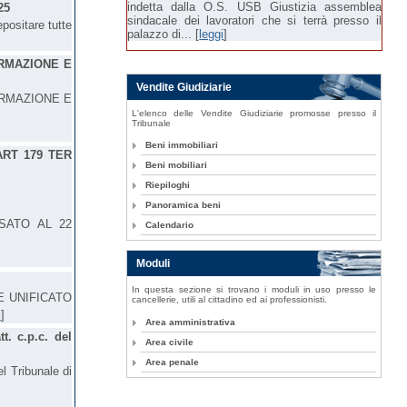
indetta dalla O.S. USB Giustizia assemblea
25
sindacale dei lavoratori che si terrà presso il
positare tutte
palazzo di... [
leggi
]
RMAZIONE E
Vendite Giudiziarie
ORMAZIONE E
L'elenco delle Vendite Giudiziarie promosse presso il
Tribunale
Beni immobiliari
ART 179 TER
Beni mobiliari
Riepiloghi
Panoramica beni
SATO AL 22
Calendario
Moduli
In questa sezione si trovano i moduli in uso presso le
E UNIFICATO
cancellerie, utili al cittadino ed ai professionisti.
i
]
Area amministrativa
tt. c.p.c. del
Area civile
Area penale
el Tribunale di