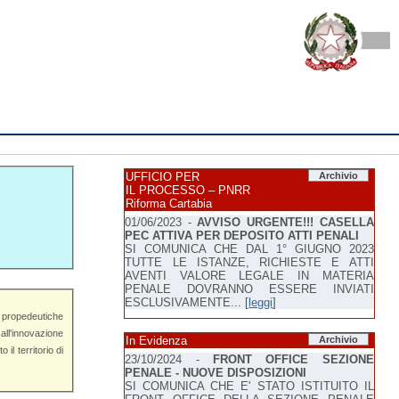
UFFICIO PER
Archivio
IL PROCESSO – PNRR
Riforma Cartabia
01/06/2023 -
AVVISO URGENTE!!! CASELLA
PEC ATTIVA PER DEPOSITO ATTI PENALI
SI COMUNICA CHE DAL 1° GIUGNO 2023
TUTTE LE ISTANZE, RICHIESTE E ATTI
AVENTI VALORE LEGALE IN MATERIA
PENALE DOVRANNO ESSERE INVIATI
ESCLUSIVAMENTE... [
leggi
]
In Evidenza
Archivio
23/10/2024 -
FRONT OFFICE SEZIONE
PENALE - NUOVE DISPOSIZIONI
SI COMUNICA CHE E' STATO ISTITUITO IL