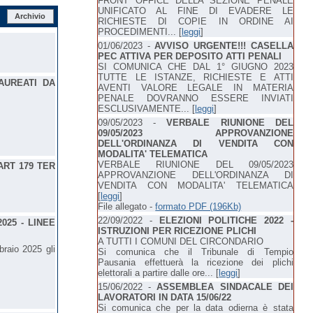
FRONT OFFICE DELLA SEZIONE PENALE
UNIFICATO AL FINE DI EVADERE LE
Archivio
RICHIESTE DI COPIE IN ORDINE AI
PROCEDIMENTI... [
leggi
]
01/06/2023 -
AVVISO URGENTE!!! CASELLA
PEC ATTIVA PER DEPOSITO ATTI PENALI
SI COMUNICA CHE DAL 1° GIUGNO 2023
TUTTE LE ISTANZE, RICHIESTE E ATTI
LAUREATI DA
AVENTI VALORE LEGALE IN MATERIA
PENALE DOVRANNO ESSERE INVIATI
ESCLUSIVAMENTE... [
leggi
]
09/05/2023 -
VERBALE RIUNIONE DEL
09/05/2023 APPROVANZIONE
DELL'ORDINANZA DI VENDITA CON
MODALITA' TELEMATICA
VERBALE RIUNIONE DEL 09/05/2023
ART 179 TER
APPROVANZIONE DELL'ORDINANZA DI
VENDITA CON MODALITA' TELEMATICA
[
leggi
]
File allegato -
formato PDF (196Kb)
22/09/2022 -
ELEZIONI POLITICHE 2022 -
2025 - LINEE
ISTRUZIONI PER RICEZIONE PLICHI
A TUTTI I COMUNI DEL CIRCONDARIO
braio 2025 gli
Si comunica che il Tribunale di Tempio
Pausania effettuerà la ricezione dei plichi
elettorali a partire dalle ore... [
leggi
]
15/06/2022 -
ASSEMBLEA SINDACALE DEI
LAVORATORI IN DATA 15/06/22
Si comunica che per la data odierna è stata