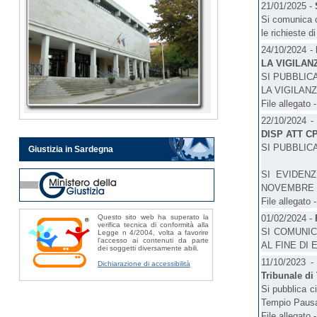
21/01/2025 -
Si comunica c
le richieste di
24/10/2024 -
LA VIGILANZ
SI PUBBLIC
LA VIGILANZ
File allegato 
22/10/2024 
DISP ATT C
SI PUBBLICA
Giustizia in Sardegna
SI EVIDEN
NOVEMBRE 2
File allegato 
Questo sito web ha superato la
01/02/2024 -
verifica tecnica di conformità alla
SI COMUNIC
Legge n 4/2004, volta a favorire
l'accesso ai contenuti da parte
AL FINE DI 
dei soggetti diversamente abili.
11/10/2023 
Dichiarazione di accessibilità
Tribunale di
Si pubblica ci
Tempio Pausani
File allegato 