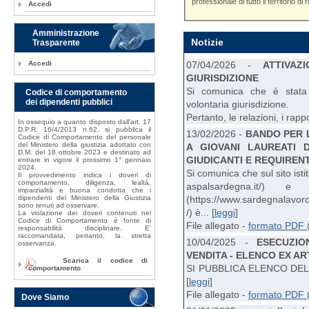
professionale di tutto il territorio di r
Accedi
Amministrazione
Notizie
Trasparente
07/04/2026 -
ATTIVA
Accedi
GIURISDIZIONE
Si comunica che è stata 
Codice di comportamento
dei dipendenti pubblici
volontaria giurisdizione.
Pertanto, le relazioni, i rappo
In ossequio a quanto disposto dall'art. 17
D.P.R. 16/4/2013 n.62, si pubblica il
13/02/2026 -
BANDO PER L
Codice di Comportamento del personale
del Ministero della giustizia adottato con
A GIOVANI LAUREATI 
D.M. del 18 ottobre 2023 e destinato ad
GIUDICANTI E REQUIREN
entrare in vigore il prossimo 1° gennaio
2024.
Si comunica che sul sito isti
Il provvedimento indica i doveri di
comportamento, diligenza, lealtà,
aspalsardegna.it/) 
imparzialità e buona condotta che i
(https://www.sardegnalavoro
dipendenti del Ministero della Giustizia
sono tenuti ad osservare.
/) è... [
leggi
]
La violazione dei doveri contenuti nel
Codice di Comportamento è fonte di
File allegato -
formato PDF 
responsabilità disciplinare. E'
raccomandata, pertanto, la stretta
10/04/2025 -
ESECUZIO
osservanza.
VENDITA - ELENCO EX AR
Scarica il codice di
SI PUBBLICA ELENCO DEL
comportamento
[
leggi
]
File allegato -
formato PDF 
Dove Siamo