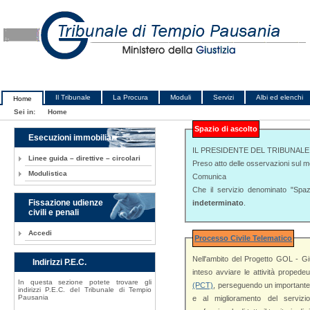
Il Tribunale
La Procura
Moduli
Servizi
Albi ed elenchi
Home
Sei in:
Home
Spazio di ascolto
Esecuzioni immobiliari
IL PRESIDENTE DEL TRIBUNALE
Linee guida – direttive – circolari
Preso atto delle osservazioni sul mer
Modulistica
Comunica
Che il servizio denominato "Spa
Fissazione udienze
indeterminato
.
civili e penali
Accedi
Processo Civile Telematico
Nell'ambito del Progetto GOL - Gi
Indirizzi P.E.C.
inteso avviare le attivi
In questa sezione potete trovare gli
(PCT)
, perseguendo un importante e virtuoso obiettivo volto all'innovazione tec
indirizzi P.E.C. del Tribunale di Tempio
Pausania
e al miglioramento del servizio Giustizia reso all