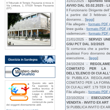
31/01/2025 -
sportello t
Il Tribunale di Tempio Pausania si trova in
AVVIO DAL 03.02.2025 - 
Via Limbara, 1, 07029 Tempio Pausania
(OT)
Il Funzionario Dirigente de
a partire dal 3 febbraio 
dovranno... [
leggi
]
File allegato -
formato PDF 
linee guida -
formato PDF (
vademecum -
formato PDF 
21/01/2025 -
SERVIZI UN
GSU PCT DAL 3/2/2025
Si comunica che a partire 
qualsiasi Foro dovranno depo
esecuzione,... [
leggi
]
Giustizia in Sardegna
24/10/2024 -
REGOLAME
COMITATO PER LA 
DELL’ELENCO DI CUI ALL’A
SI PUBBLICA REGOLAM
COMITATO PER LA FORMA
Questo sito web
ha superato la
DI CUI ALL’ART. 179 TER DIS
verifica tecnica di
conformità alla
File allegato -
formato PDF 
Legge n 4/2004,
volta a favorire
22/10/2024 -
ESECUZIO
l'accesso ai
VENDITA - INVITO EX ART
contenuti da parte
dei soggetti diversamente abili.
SI PUBBLICA INVITO EX ART