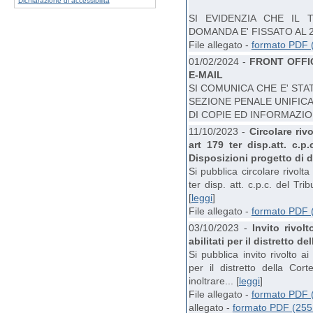
Dichiarazione di accessibilità
SI EVIDENZIA CHE IL 
DOMANDA E' FISSATO AL 
File allegato -
formato PDF 
01/02/2024 -
FRONT OFFI
E-MAIL
SI COMUNICA CHE E' STA
SEZIONE PENALE UNIFICA
DI COPIE ED INFORMAZIONI
11/10/2023 -
Circolare rivo
art 179 ter disp.att. c.p
Disposizioni progetto di d
Si pubblica circolare rivolta 
ter disp. att. c.p.c. del Tri
[
leggi
]
File allegato -
formato PDF 
03/10/2023 -
Invito rivol
abilitati per il distretto d
Si pubblica invito rivolto ai
per il distretto della Cor
inoltrare... [
leggi
]
File allegato -
formato PDF 
allegato -
formato PDF (255