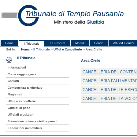
Home
La Procura
Moduli
Servizi
Albi ed elenchi
Il Tribunale
Sei in:
Home
>
Il Tribunale
>
Uffici e Cancellerie
>
Area Civile
Il Tribunale
Area Civile
Informazioni
CANCELLERIA DEL CONTENZ
Come raggiungerci
CANCELLERIA FALLIMENTA
Contatti
Competenza territoriale
CANCELLERIA DELLE ESECU
Magistrati
CANCELLERIA DELLA VOLON
Uffici e cancellerie
Giudici di pace
Ufficiali giudiziari
Fissazione udienze civili e penali
Esecuzioni immobiliari