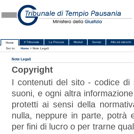
Il Tribunale
La Procura
Moduli
Servizi
Albi ed elenchi
Home
Sei in:
Home
>
Note Legali
Note Legali
Copyright
I contenuti del sito - codice di s
suoni, e ogni altra informazion
protetti ai sensi della normativ
nulla, neppure in parte, potrà 
per fini di lucro o per trarne qual