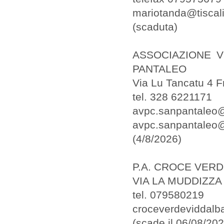
mariotanda@tiscali.
(scaduta)
ASSOCIAZIONE V
PANTALEO
Via Lu Tancatu 4 F
tel. 328 6221171
avpc.sanpantaleo
avpc.sanpantaleo@
(4/8/2026)
P.A. CROCE VER
VIA LA MUDDIZZA
tel. 079580219
croceverdeviddalba
(scade il 06/08/202