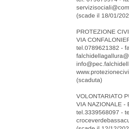
servizisociali@co
(scade il 18/01/202
PROTEZIONE CIVI
VIA CONFALONIERI
tel.0789621382 - 
falchidellagallura@
info@pec.falchidell
www.protezionecivi
(scaduta)
VOLONTARIATO P
VIA NAZIONALE 
tel.3339568097 - t
croceverdebassac
(scade il 12/12/2