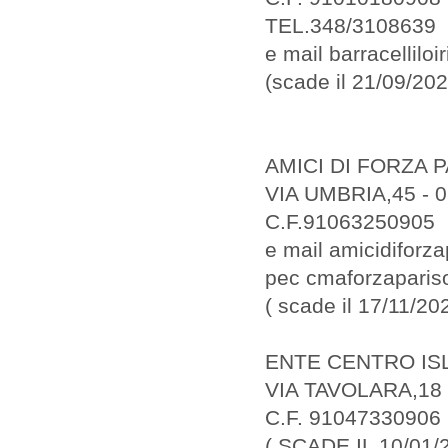
TEL.348/3108639
e mail barracellilo
(scade il 21/09/202
AMICI DI FORZA P
VIA UMBRIA,45 - 
C.F.91063250905
e mail amicidifor
pec cmaforzapariso
( scade il 17/11/20
ENTE CENTRO ISL
VIA TAVOLARA,18
C.F. 91047330906
( SCADE IL 10/01/