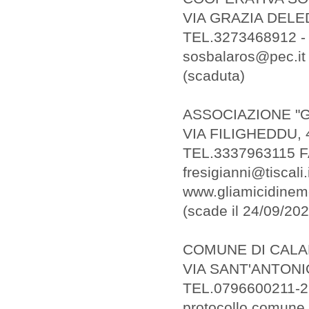
VIA GRAZIA DELE
TEL.3273468912 -
sosbalaros@pec.it
(scaduta)
ASSOCIAZIONE "G
VIA FILIGHEDDU,
TEL.3337963115 
fresigianni@tiscali.i
www.gliamicidine
(scade il 24/09/202
COMUNE DI CAL
VIA SANT'ANTONIO
TEL.0796600211-2
protocollo.comune