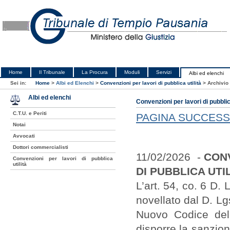
Home
Il Tribunale
La Procura
Moduli
Servizi
Albi ed elenchi
Sei in:
Home
>
Albi ed Elenchi
>
Convenzioni per lavori di pubblica utilità
>
Archivio
Albi ed elenchi
Convenzioni per lavori di pubblica
C.T.U. e Periti
PAGINA SUCCESS
Notai
Avvocati
Dottori commercialisti
11/02/2026 -
CON
Convenzioni per lavori di pubblica
utilità
DI PUBBLICA UTI
L’art. 54, co. 6 D.
novellato dal D. Lg
Nuovo Codice dell
disporre la sanzio