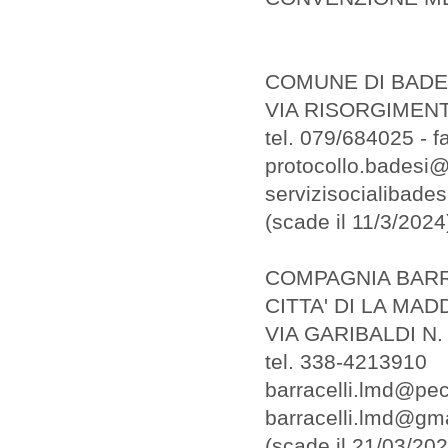
COMUNE DI BADE
VIA RISORGIMEN
tel. 079/684025 - 
protocollo.badesi@l
servizisocialibad
(scade il 11/3/2024
COMPAGNIA BARR
CITTA' DI LA MA
VIA GARIBALDI N.
tel. 338-4213910
barracelli.lmd@pec.
barracelli.lmd@gm
(scade il 21/03/202