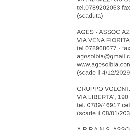
tel.0789202053 fa
(scaduta)
AGES - ASSOCIA
VIA VENA FIORITA,
tel.078968677 - f
agesolbia@gmail.
www.agesolbia.co
(scade il 4/12/2029
GRUPPO VOLONTA
VIA LIBERTA', 19
tel. 0789/46917 ce
(scade il 08/01/2
A.R.P.A.N.S. AS