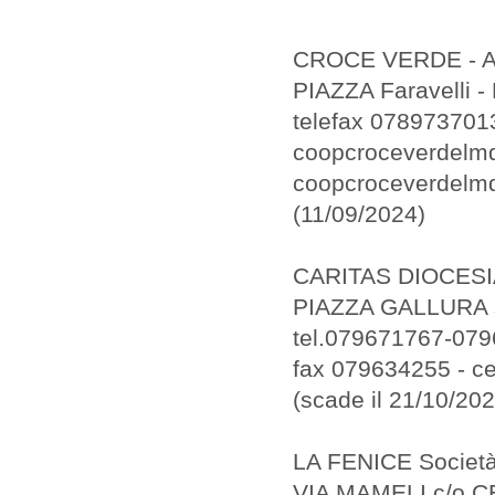
CROCE VERDE - 
PIAZZA Faravelli
telefax 078973701
coopcroceverdelmd
coopcroceverdelm
(11/09/2024)
CARITAS DIOCES
PIAZZA GALLURA 
tel.079671767-07
fax 079634255 - c
(scade il 21/10/2
LA FENICE Società
VIA MAMELI c/o 