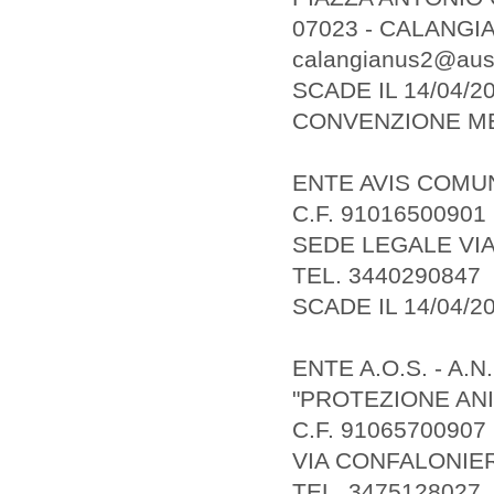
07023 - CALANGI
calangianus2@ause
SCADE IL 14/04/2
CONVENZIONE MES
ENTE AVIS COMU
C.F. 91016500901
SEDE LEGALE VIA
TEL. 3440290847
SCADE IL 14/04/2
ENTE A.O.S. - A.
"PROTEZIONE AN
C.F. 91065700907
VIA CONFALONIER
TEL. 3475128027