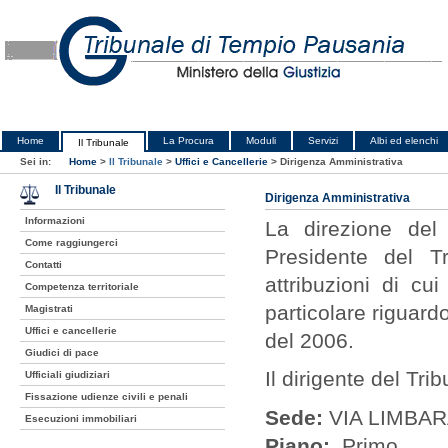
Home
La Procura
Moduli
Servizi
Albi ed elenchi
Il Tribunale
Sei in:
Home
>
Il Tribunale
>
Uffici e Cancellerie
>
Dirigenza Amministrativa
Il Tribunale
Dirigenza Amministrativa
Informazioni
La direzione del 
Come raggiungerci
Presidente del T
Contatti
attribuzioni di c
Competenza territoriale
particolare riguardo
Magistrati
Uffici e cancellerie
del 2006.
Giudici di pace
Il dirigente del Tr
Ufficiali giudiziari
Fissazione udienze civili e penali
Sede:
VIA LIMBAR
Esecuzioni immobiliari
Piano:
Primo