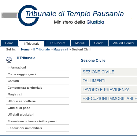
Home
La Procura
Moduli
Servizi
Albi ed elenchi
Il Tribunale
Sei in:
Home
>
Il Tribunale
>
Magistrati
>
Sezioni Civili
Il Tribunale
Sezione Civile
Informazioni
SEZIONE CIVILE
Come raggiungerci
FALLIMENTI
Contatti
Competenza territoriale
LAVORO E PREVIDENZA
Magistrati
ESECUZIONI IMMOBILIARI E
Uffici e cancellerie
Giudici di pace
Ufficiali giudiziari
Fissazione udienze civili e penali
Esecuzioni immobiliari