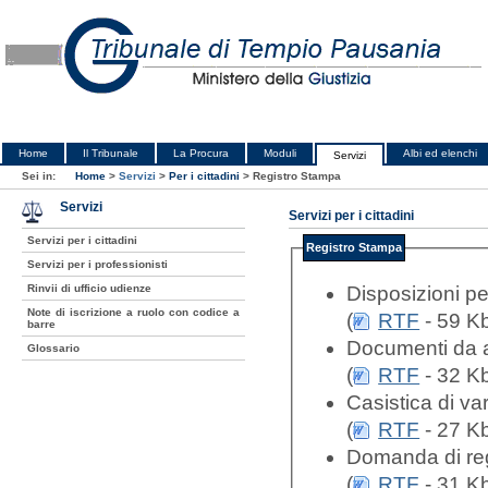
Home
Il Tribunale
La Procura
Moduli
Albi ed elenchi
Servizi
Sei in:
Home
>
Servizi
>
Per i cittadini
>
Registro Stampa
Servizi
Servizi per i cittadini
Servizi per i cittadini
Registro Stampa
Servizi per i professionisti
Rinvii di ufficio udienze
Disposizioni per
Note di iscrizione a ruolo con codice a
(
RTF
- 59 K
barre
Documenti da al
Glossario
(
RTF
- 32 Kb
Casistica di va
(
RTF
- 27 Kb
Domanda di regi
(
RTF
- 31 Kb