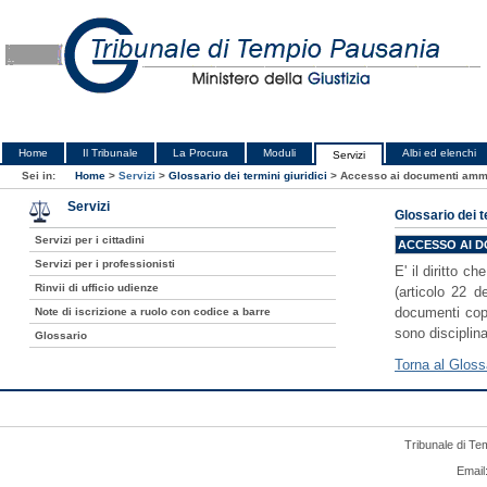
Home
Il Tribunale
La Procura
Moduli
Albi ed elenchi
Servizi
Sei in:
Home
>
Servizi
>
Glossario dei termini giuridici
>
Accesso ai documenti ammi
Servizi
Glossario dei t
Servizi per i cittadini
ACCESSO AI D
Servizi per i professionisti
E' il diritto c
Rinvii di ufficio udienze
(articolo 22 d
documenti cope
Note di iscrizione a ruolo con codice a barre
sono disciplin
Glossario
Torna al Gloss
Tribunale di Te
Email