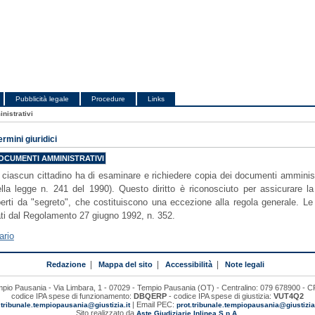
Pubblicità legale
Procedure
Links
nistrativi
ermini giuridici
OCUMENTI AMMINISTRATIVI
he ciascun cittadino ha di esaminare e richiedere copia dei documenti amministra
ella legge n. 241 del 1990). Questo diritto è riconosciuto per assicurare la
rti da "segreto", che costituiscono una eccezione alla regola generale. Le m
ati dal Regolamento 27 giugno 1992, n. 352.
ario
Redazione
|
Mappa del sito
|
Accessibilità
|
Note legali
mpio Pausania - Via Limbara, 1 - 07029 - Tempio Pausania (OT) - Centralino: 079 678900 -
codice IPA spese di funzionamento:
DBQERP
- codice IPA spese di giustizia:
VUT4Q2
:
| Email PEC:
tribunale.tempiopausania@giustizia.it
prot.tribunale.tempiopausania@giustiziac
Sito realizzato da
Aste Giudiziarie Inlinea S.p.A.