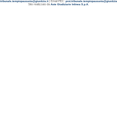
:
| Email PEC:
tribunale.tempiopausania@giustizia.it
prot.tribunale.tempiopausania@giustiziac
Sito realizzato da
Aste Giudiziarie Inlinea S.p.A.