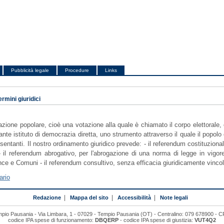
Pubblicità legale
Procedure
Links
ermini giuridici
azione popolare, cioè una votazione alla quale è chiamato il corpo elettorale
tante istituto di democrazia diretta, uno strumento attraverso il quale il popolo 
sentanti. Il nostro ordinamento giuridico prevede: - il referendum costituzionale
- il referendum abrogativo, per l'abrogazione di una norma di legge in vigore; 
ce e Comuni - il referendum consultivo, senza efficacia giuridicamente vincolant
ario
Redazione
|
Mappa del sito
|
Accessibilità
|
Note legali
mpio Pausania - Via Limbara, 1 - 07029 - Tempio Pausania (OT) - Centralino: 079 678900 -
codice IPA spese di funzionamento:
DBQERP
- codice IPA spese di giustizia:
VUT4Q2