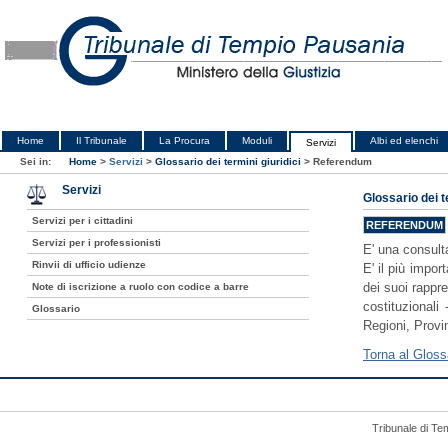
Home
Il Tribunale
La Procura
Moduli
Albi ed elenchi
Servizi
Sei in:
Home
>
Servizi
>
Glossario dei termini giuridici
>
Referendum
Servizi
Glossario dei t
Servizi per i cittadini
REFERENDUM
Servizi per i professionisti
E' una consult
Rinvii di ufficio udienze
E' il più impor
dei suoi rappre
Note di iscrizione a ruolo con codice a barre
costituzionali 
Glossario
Regioni, Provin
Torna al Gloss
Tribunale di Te