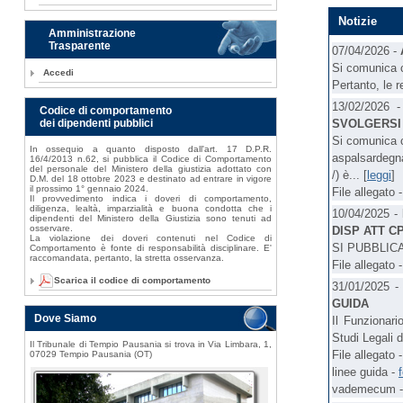
Notizie
Amministrazione
Trasparente
07/04/2026 -
Si comunica c
Accedi
Pertanto, le re
13/02/2026 
Codice di comportamento
SVOLGERSI 
dei dipendenti pubblici
Si comunica c
In ossequio a quanto disposto dall'art. 17 D.P.R.
aspalsardegna
16/4/2013 n.62, si pubblica il Codice di Comportamento
del personale del Ministero della giustizia adottato con
/) è... [
leggi
]
D.M. del 18 ottobre 2023 e destinato ad entrare in vigore
il prossimo 1° gennaio 2024.
File allegato 
Il provvedimento indica i doveri di comportamento,
diligenza, lealtà, imparzialità e buona condotta che i
10/04/2025 -
dipendenti del Ministero della Giustizia sono tenuti ad
osservare.
DISP ATT C
La violazione dei doveri contenuti nel Codice di
SI PUBBLIC
Comportamento è fonte di responsabilità disciplinare. E'
raccomandata, pertanto, la stretta osservanza.
File allegato 
Scarica il codice di comportamento
31/01/2025 
GUIDA
Dove Siamo
Il Funzionari
Studi Legali d
Il Tribunale di Tempio Pausania si trova in Via Limbara, 1,
File allegato 
07029 Tempio Pausania (OT)
linee guida -
vademecum 