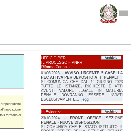
UFFICIO PER
Archivio
IL PROCESSO – PNRR
Riforma Cartabia
01/06/2023 -
AVVISO URGENTE!!! CASELLA
PEC ATTIVA PER DEPOSITO ATTI PENALI
SI COMUNICA CHE DAL 1° GIUGNO 2023
TUTTE LE ISTANZE, RICHIESTE E ATTI
AVENTI VALORE LEGALE IN MATERIA
PENALE DOVRANNO ESSERE INVIATI
ESCLUSIVAMENTE... [
leggi
]
In Evidenza
Archivio
23/10/2024 -
FRONT OFFICE SEZIONE
PENALE - NUOVE DISPOSIZIONI
SI COMUNICA CHE E' STATO ISTITUITO IL