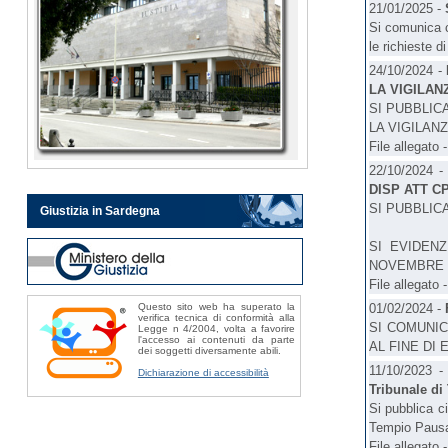
21/01/2025 -
Si comunica c
le richieste di
24/10/2024 -
LA VIGILANZ
SI PUBBLIC
LA VIGILANZ
File allegato 
22/10/2024 
DISP ATT C
SI PUBBLICA
Giustizia in Sardegna
SI EVIDEN
NOVEMBRE 2
File allegato 
Questo sito web ha superato la
01/02/2024 -
verifica tecnica di conformità alla
SI COMUNIC
Legge n 4/2004, volta a favorire
l'accesso ai contenuti da parte
AL FINE DI 
dei soggetti diversamente abili.
11/10/2023 
Dichiarazione di accessibilità
Tribunale di
Si pubblica ci
Tempio Pausani
File allegato 