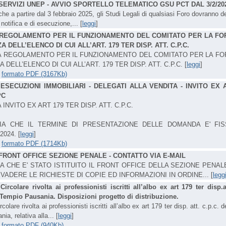
SERVIZI UNEP - AVVIO SPORTELLO TELEMATICO GSU PCT DAL 3/2/20
he a partire dal 3 febbraio 2025, gli Studi Legali di qualsiasi Foro dovranno de
 notifica e di esecuzione,... [
leggi
]
REGOLAMENTO PER IL FUNZIONAMENTO DEL COMITATO PER LA FO
A DELL’ELENCO DI CUI ALL’ART. 179 TER DISP. ATT. C.P.C.
A REGOLAMENTO PER IL FUNZIONAMENTO DEL COMITATO PER LA F
A DELL’ELENCO DI CUI ALL’ART. 179 TER DISP. ATT. C.P.C. [
leggi
]
-
formato PDF (3167Kb)
-
ESECUZIONI IMMOBILIARI - DELEGATI ALLA VENDITA - INVITO EX 
PC
 INVITO EX ART 179 TER DISP. ATT. C.P.C.
ZIA CHE IL TERMINE DI PRESENTAZIONE DELLE DOMANDA E' FIS
024. [
leggi
]
-
formato PDF (1714Kb)
FRONT OFFICE SEZIONE PENALE - CONTATTO VIA E-MAIL
A CHE E' STATO ISTITUITO IL FRONT OFFICE DELLA SEZIONE PENAL
EVADERE LE RICHIESTE DI COPIE ED INFORMAZIONI IN ORDINE... [
legg
-
Circolare rivolta ai professionisti iscritti all’albo ex art 179 ter disp.a
 Tempio Pausania. Disposizioni progetto di distribuzione.
rcolare rivolta ai professionisti iscritti all’albo ex art 179 ter disp. att. c.p.c. d
a, relativa alla... [
leggi
]
-
formato PDF (940Kb)