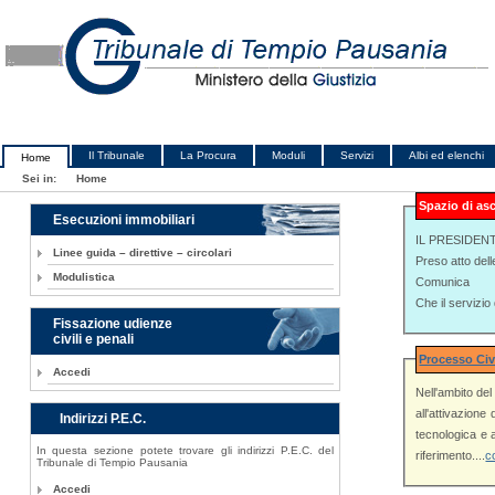
Il Tribunale
La Procura
Moduli
Servizi
Albi ed elenchi
Home
Sei in:
Home
Spazio di as
Esecuzioni immobiliari
IL PRESIDEN
Linee guida – direttive – circolari
Preso atto dell
Modulistica
Comunica
Che il servizi
Fissazione udienze
civili e penali
Processo Civ
Accedi
Nell'ambito del Pr
all'attivazione
Indirizzi P.E.C.
tecnologica e al miglioramento de
In questa sezione potete trovare gli indirizzi P.E.C. del
riferimento....
c
Tribunale di Tempio Pausania
Accedi