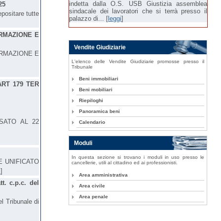
indetta dalla O.S. USB Giustizia assemblea
25
sindacale dei lavoratori che si terrà presso il
positare tutte
palazzo di... [
leggi
]
RMAZIONE E
Vendite Giudiziarie
ORMAZIONE E
L'elenco delle Vendite Giudiziarie promosse presso il
Tribunale
Beni immobiliari
ART 179 TER
Beni mobiliari
Riepiloghi
Panoramica beni
SATO AL 22
Calendario
Moduli
In questa sezione si trovano i moduli in uso presso le
E UNIFICATO
cancellerie, utili al cittadino ed ai professionisti.
i
]
Area amministrativa
tt. c.p.c. del
Area civile
Area penale
el Tribunale di