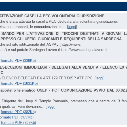
ATTIVAZIONE CASELLA PEC VOLONTARIA GIURISDIZIONE
he è stata attivata la casella PEC dedicata alla volontaria giurisdizione.
lazioni, i rapporti, le comunicazioni e i... [
leggi
]
-
BANDO PER L'ATTIVAZIONE DI TIROCINI DESTINATI A GIOVANI 
PRESSO GLI UFFICI GIUDICANTI E REQUIRENTI DELLA SARDEGNA
he sul sito istituzionale dell’ASPAL (https://www.
.it/) e sul portale Sardegna Lavoro (https://www.sardegnalavoro.it
-
formato PDF (339Kb)
ESECUZIONI IMMOBILIARI - DELEGATI ALLA VENDITA - ELENCO EX 
PC
A ELENCO DELEGATI EX ART 179 TER DISP ATT CPC. [
leggi
]
-
formato PDF (1831Kb)
-
sportello telematico UNEP - PCT COMUNICAZIONE AVVIO DAL 03.02.
o Dirigente dell’Unep di Tempio Pausania, premesso che a partire dal 3 feb
i qualsiasi Foro dovranno... [
leggi
]
-
formato PDF (382Kb)
formato PDF (477Kb)
-
formato PDF (797Kb)