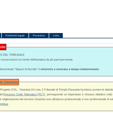
Pubblicità legale
Procedure
Links
colto
TE DEL TRIBUNALE
e osservazioni sul merito dell’iniziativa da più parti pervenute
o denominato "Spazio di Ascolto" è
interrotto e revocato a tempo indeterminato
.
ile Telematico
ogetto GOL - Giustizia On Line, il Tribunale di Tempio Pausania ha inteso avviare le attività propedeutiche
 del
Processo Civile Telematico (PCT)
, perseguendo un importante e virtuoso obiettivo volto all'innovazione
l servizio Giustizia reso all'utenza professionale e non professionale di tutto il territorio di
ontinua