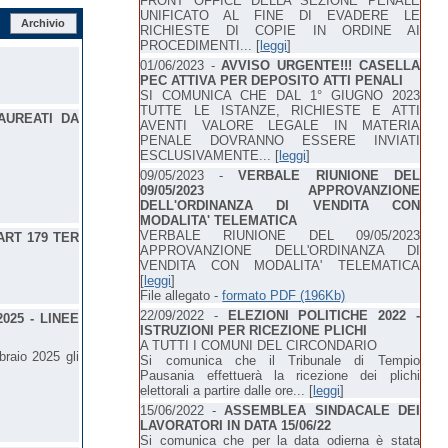
FRONT OFFICE DELLA SEZIONE PENALE
UNIFICATO AL FINE DI EVADERE LE
Archivio
RICHIESTE DI COPIE IN ORDINE AI
PROCEDIMENTI... [
leggi
]
01/06/2023 -
AVVISO URGENTE!!! CASELLA
PEC ATTIVA PER DEPOSITO ATTI PENALI
SI COMUNICA CHE DAL 1° GIUGNO 2023
TUTTE LE ISTANZE, RICHIESTE E ATTI
LAUREATI DA
AVENTI VALORE LEGALE IN MATERIA
PENALE DOVRANNO ESSERE INVIATI
ESCLUSIVAMENTE... [
leggi
]
09/05/2023 -
VERBALE RIUNIONE DEL
09/05/2023 APPROVANZIONE
DELL'ORDINANZA DI VENDITA CON
MODALITA' TELEMATICA
VERBALE RIUNIONE DEL 09/05/2023
ART 179 TER
APPROVANZIONE DELL'ORDINANZA DI
VENDITA CON MODALITA' TELEMATICA
[
leggi
]
File allegato -
formato PDF (196Kb)
22/09/2022 -
ELEZIONI POLITICHE 2022 -
2025 - LINEE
ISTRUZIONI PER RICEZIONE PLICHI
A TUTTI I COMUNI DEL CIRCONDARIO
braio 2025 gli
Si comunica che il Tribunale di Tempio
Pausania effettuerà la ricezione dei plichi
elettorali a partire dalle ore... [
leggi
]
15/06/2022 -
ASSEMBLEA SINDACALE DEI
LAVORATORI IN DATA 15/06/22
Si comunica che per la data odierna è stata