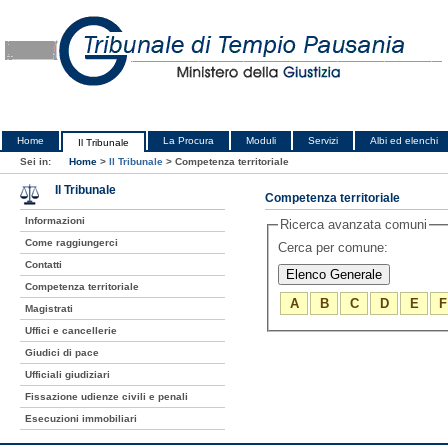
Home
La Procura
Moduli
Servizi
Albi ed elenchi
Il Tribunale
Sei in:
Home
>
Il Tribunale
>
Competenza territoriale
Il Tribunale
Competenza territoriale
Informazioni
Ricerca avanzata comuni
Come raggiungerci
Cerca per comune:
Contatti
Competenza territoriale
A
B
C
D
E
F
Magistrati
Uffici e cancellerie
Giudici di pace
Ufficiali giudiziari
Fissazione udienze civili e penali
Esecuzioni immobiliari