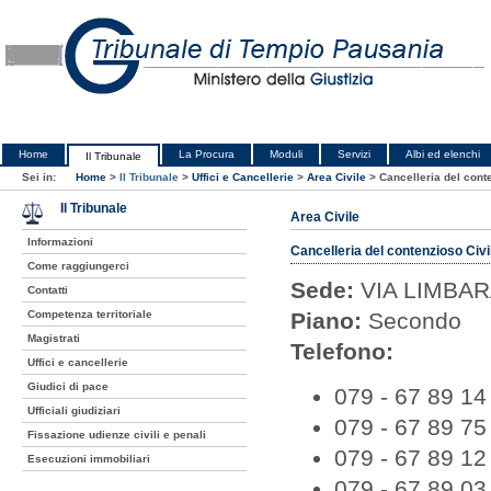
Home
La Procura
Moduli
Servizi
Albi ed elenchi
Il Tribunale
Sei in:
Home
>
Il Tribunale
>
Uffici e Cancellerie
>
Area Civile
>
Cancelleria del cont
Il Tribunale
Area Civile
Informazioni
Cancelleria del contenzioso Civi
Come raggiungerci
Sede:
VIA LIMBAR
Contatti
Competenza territoriale
Piano:
Secondo
Magistrati
Telefono:
Uffici e cancellerie
Giudici di pace
079 - 67 89 14
Ufficiali giudiziari
079 - 67 89 75
Fissazione udienze civili e penali
079 - 67 89 12
Esecuzioni immobiliari
079 - 67 89 03