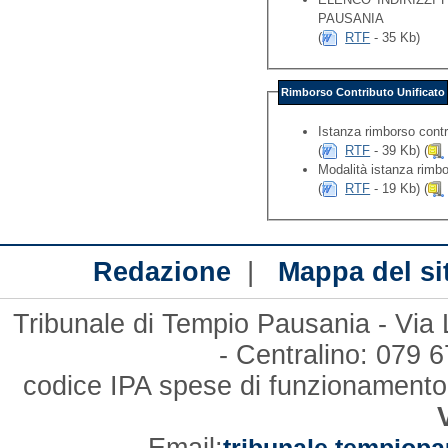
PAUSANIA
(
RTF
- 35 Kb)
Rimborso Contributo Unificato
Istanza rimborso contr
(
RTF
- 39 Kb) (
Modalità istanza rimbo
(
RTF
- 19 Kb) (
|
Redazione
Mappa del si
Tribunale di Tempio Pausania - Via
- Centralino: 079
codice IPA spese di funzionament
Email:
tribunale.tempiopa