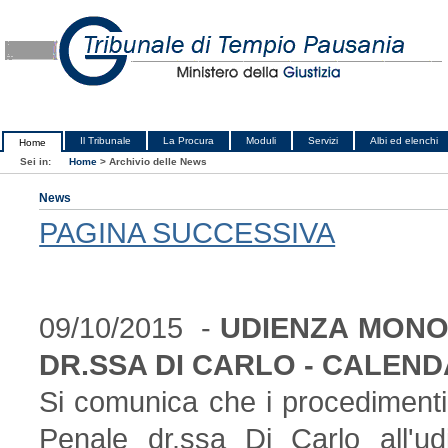
Il Tribunale
La Procura
Moduli
Servizi
Albi ed elenchi
Home
Sei in:
Home
>
Archivio delle News
News
PAGINA SUCCESSIVA
09/10/2015 -
UDIENZA MONOC
DR.SSA DI CARLO - CALEN
Si comunica che i procedimenti 
Penale dr.ssa Di Carlo all'u