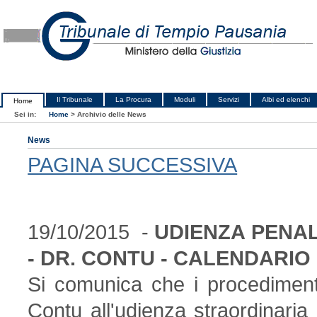
Il Tribunale
La Procura
Moduli
Servizi
Albi ed elenchi
Home
Sei in:
Home
>
Archivio delle News
News
PAGINA SUCCESSIVA
19/10/2015 -
UDIENZA PENAL
- DR. CONTU - CALENDARIO
Si comunica che i procedimenti
Contu all'udienza straordinari