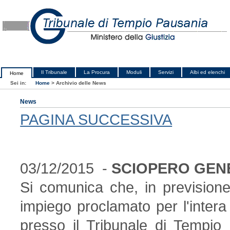
Il Tribunale
La Procura
Moduli
Servizi
Albi ed elenchi
Home
Sei in:
Home
>
Archivio delle News
News
PAGINA SUCCESSIVA
03/12/2015 -
SCIOPERO GENE
Si comunica che, in previsione
impiego proclamato per l'inter
presso il Tribunale di Tempio 