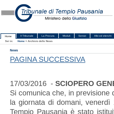
Il Tribunale
La Procura
Moduli
Servizi
Albi ed elenchi
Home
Sei in:
Home
>
Archivio delle News
News
PAGINA SUCCESSIVA
17/03/2016 -
SCIOPERO GENE
Si comunica che, in previsione 
la giornata di domani, venerdì
Tempio Pausania è stato istituit