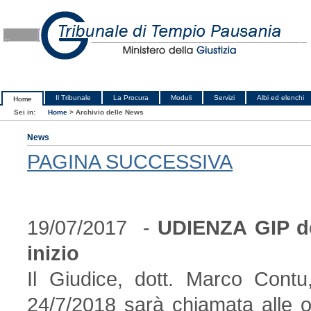
Il Tribunale
La Procura
Moduli
Servizi
Albi ed elenchi
Home
Sei in:
Home
>
Archivio delle News
News
PAGINA SUCCESSIVA
19/07/2017 -
UDIENZA GIP del
inizio
Il Giudice, dott. Marco Contu
24/7/2018 sarà chiamata alle 