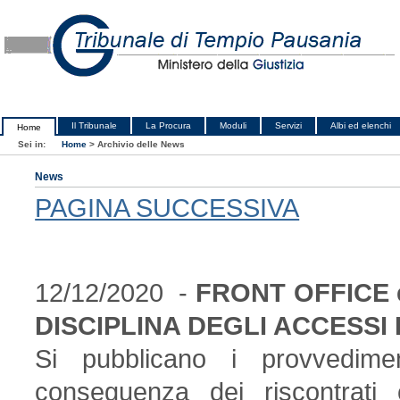
Il Tribunale
La Procura
Moduli
Servizi
Albi ed elenchi
Home
Sei in:
Home
>
Archivio delle News
News
PAGINA SUCCESSIVA
12/12/2020 -
FRONT OFFICE 
DISCIPLINA DEGLI ACCESSI
Si pubblicano i provvedime
conseguenza dei riscontrati c