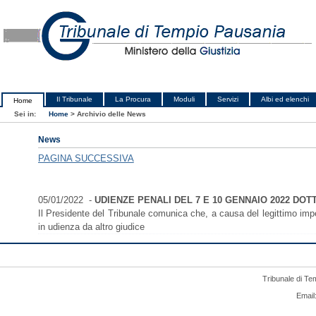
Il Tribunale
La Procura
Moduli
Servizi
Albi ed elenchi
Home
Sei in:
Home
>
Archivio delle News
News
PAGINA SUCCESSIVA
05/01/2022 -
UDIENZE PENALI DEL 7 E 10 GENNAIO 2022 DOT
Il Presidente del Tribunale comunica che, a causa del legittimo impe
in udienza da altro giudice
Tribunale di Te
Email