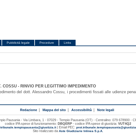
Pubblicità legale
Procedure
Links
T. COSSU - RINVIO PER LEGITTIMO IMPEDIMENTO
dimento del dott. Alessandro Cossu, i procedimenti fissati alle udienze penal
Redazione
|
Mappa del sito
|
Accessibilità
|
Note legali
mpio Pausania - Via Limbara, 1 - 07029 - Tempio Pausania (OT) - Centralino: 079 678900 -
codice IPA spese di funzionamento:
DBQERP
- codice IPA spese di giustizia:
VUT4Q2
:
| Email PEC:
tribunale.tempiopausania@giustizia.it
prot.tribunale.tempiopausania@giustiziac
Sito realizzato da
Aste Giudiziarie Inlinea S.p.A.