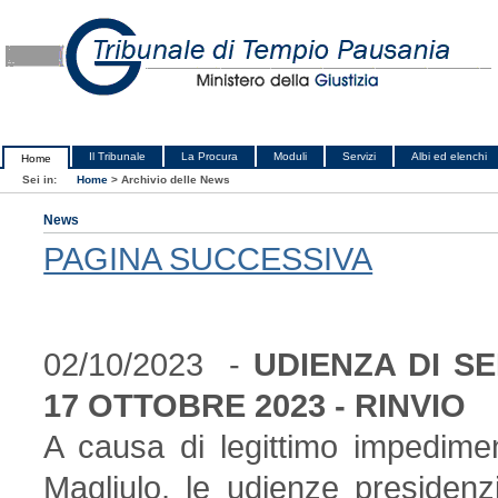
Il Tribunale
La Procura
Moduli
Servizi
Albi ed elenchi
Home
Sei in:
Home
>
Archivio delle News
News
PAGINA SUCCESSIVA
02/10/2023 -
UDIENZA DI S
17 OTTOBRE 2023 - RINVIO
A causa di legittimo impedimen
Magliulo, le udienze presidenz