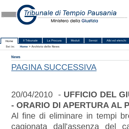
Il Tribunale
La Procura
Moduli
Servizi
Albi ed elenchi
Home
Sei in:
Home
>
Archivio delle News
News
PAGINA SUCCESSIVA
20/04/2010 -
UFFICIO DEL G
- ORARIO DI APERTURA AL 
Al fine di eliminare in tempi b
cagionata dall'assenza del ca