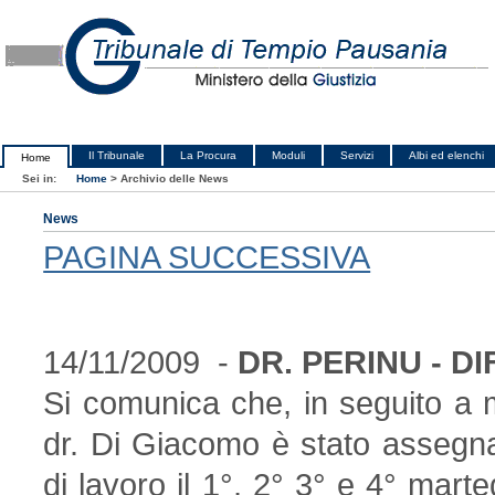
Il Tribunale
La Procura
Moduli
Servizi
Albi ed elenchi
Home
Sei in:
Home
>
Archivio delle News
News
PAGINA SUCCESSIVA
14/11/2009 -
DR. PERINU - D
Si comunica che, in seguito a mo
dr. Di Giacomo è stato assegnat
di lavoro il 1°, 2° 3° e 4° mar