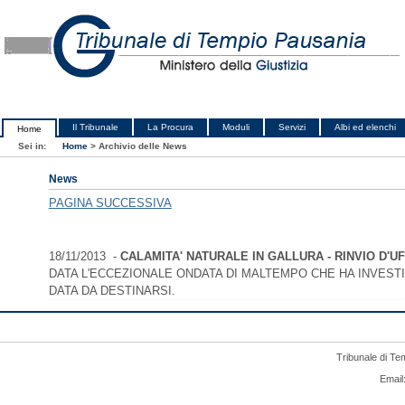
Il Tribunale
La Procura
Moduli
Servizi
Albi ed elenchi
Home
Sei in:
Home
>
Archivio delle News
News
PAGINA SUCCESSIVA
18/11/2013 -
CALAMITA' NATURALE IN GALLURA - RINVIO D'UF
DATA L'ECCEZIONALE ONDATA DI MALTEMPO CHE HA INVESTIT
DATA DA DESTINARSI.
Tribunale di Te
Email