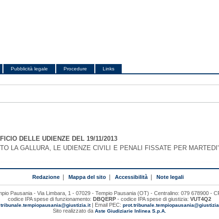
Pubblicità legale
Procedure
Links
FICIO DELLE UDIENZE DEL 19/11/2013
O LA GALLURA, LE UDIENZE CIVILI E PENALI FISSATE PER MARTEDI
Redazione
|
Mappa del sito
|
Accessibilità
|
Note legali
mpio Pausania - Via Limbara, 1 - 07029 - Tempio Pausania (OT) - Centralino: 079 678900 -
codice IPA spese di funzionamento:
DBQERP
- codice IPA spese di giustizia:
VUT4Q2
:
| Email PEC:
tribunale.tempiopausania@giustizia.it
prot.tribunale.tempiopausania@giustiziac
Sito realizzato da
Aste Giudiziarie Inlinea S.p.A.