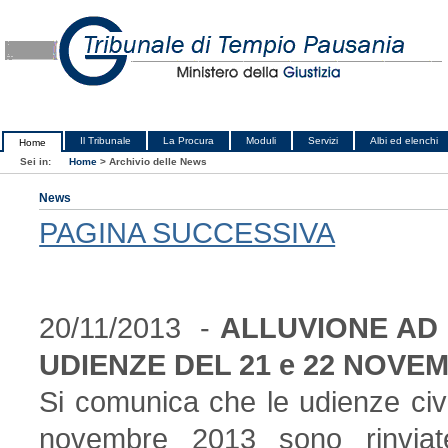
Il Tribunale
La Procura
Moduli
Servizi
Albi ed elenchi
Home
Sei in:
Home
>
Archivio delle News
News
PAGINA SUCCESSIVA
20/11/2013 -
ALLUVIONE AD 
UDIENZE DEL 21 e 22 NOVE
Si comunica che le udienze civil
novembre 2013 sono rinviat