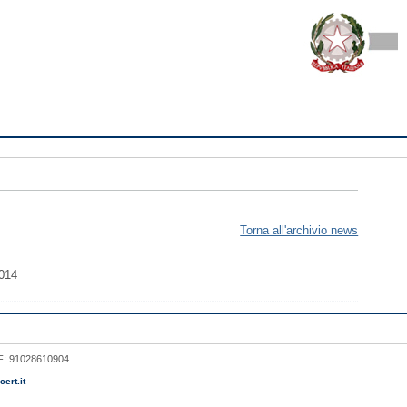
Torna all'archivio news
2014
 CF: 91028610904
ert.it