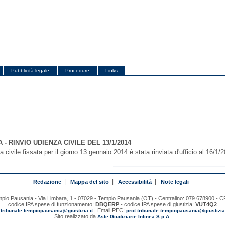
Pubblicità legale
Procedure
Links
- RINVIO UDIENZA CIVILE DEL 13/1/2014
ivile fissata per il giorno 13 gennaio 2014 è stata rinviata d'ufficio al 16/1/
Redazione
|
Mappa del sito
|
Accessibilità
|
Note legali
mpio Pausania - Via Limbara, 1 - 07029 - Tempio Pausania (OT) - Centralino: 079 678900 -
codice IPA spese di funzionamento:
DBQERP
- codice IPA spese di giustizia:
VUT4Q2
:
| Email PEC:
tribunale.tempiopausania@giustizia.it
prot.tribunale.tempiopausania@giustiziac
Sito realizzato da
Aste Giudiziarie Inlinea S.p.A.