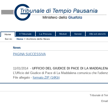
Il Tribunale
La Procura
Moduli
Servizi
Albi ed elenchi
Home
Sei in:
Home
>
Archivio delle News
News
PAGINA SUCCESSIVA
11/01/2014 -
UFFICIO DEL GIUDICE DI PACE DI LA MADDALENA 
L'Ufficio del Giudice di Pace di La Maddalena comunica che l'udienza c
File allegato -
formato ZIP (14Kb)
Tribunale di Te
Email