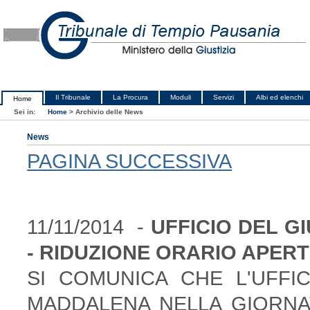
Il Tribunale
La Procura
Moduli
Servizi
Albi ed elenchi
Home
Sei in:
Home
>
Archivio delle News
News
PAGINA SUCCESSIVA
11/11/2014 -
UFFICIO DEL G
- RIDUZIONE ORARIO APER
SI COMUNICA CHE L'UFFIC
MADDALENA NELLA GIORNA