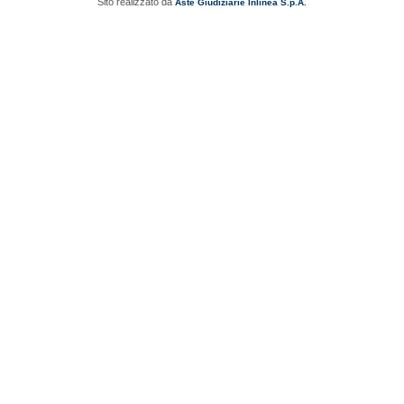
Sito realizzato da
Aste Giudiziarie Inlinea S.p.A.