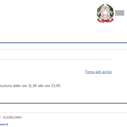
Torna agli avvisi
ustizia dalle ore 11,00 alle ore 13,00.
 CF: 91028610904
ert.it