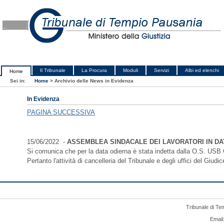
Il Tribunale
La Procura
Moduli
Servizi
Albi ed elenchi
Home
Sei in:
Home
>
Archivio delle News in Evidenza
In Evidenza
PAGINA SUCCESSIVA
15/06/2022 -
ASSEMBLEA SINDACALE DEI LAVORATORI IN DAT
Si comunica che per la data odierna è stata indetta dalla O.S. USB Gi
Pertanto l'attività di cancelleria del Tribunale e degli uffici del Giu
Tribunale di Te
Email