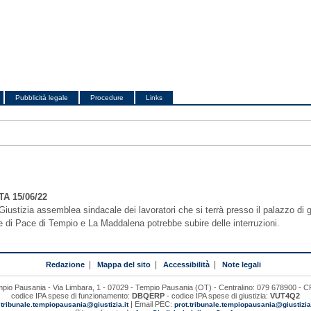
Pubblicità legale
Procedure
Links
A 15/06/22
ustizia assemblea sindacale dei lavoratori che si terrà presso il palazzo di gi
dice di Pace di Tempio e La Maddalena potrebbe subire delle interruzioni.
Redazione
|
Mappa del sito
|
Accessibilità
|
Note legali
mpio Pausania - Via Limbara, 1 - 07029 - Tempio Pausania (OT) - Centralino: 079 678900 -
codice IPA spese di funzionamento:
DBQERP
- codice IPA spese di giustizia:
VUT4Q2
:
| Email PEC:
tribunale.tempiopausania@giustizia.it
prot.tribunale.tempiopausania@giustiziac